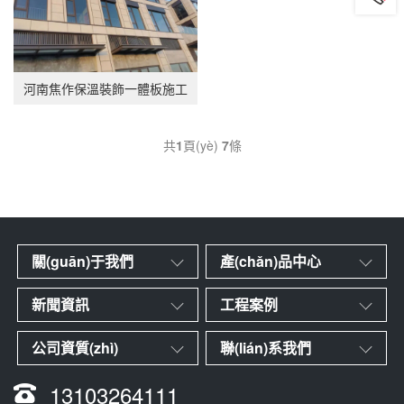
河南焦作保溫裝飾一體板施工
共
1
頁(yè)
7
條
關(guān)于我們
產(chǎn)品中心
新聞資訊
工程案例
公司資質(zhì)
聯(lián)系我們
13103264111