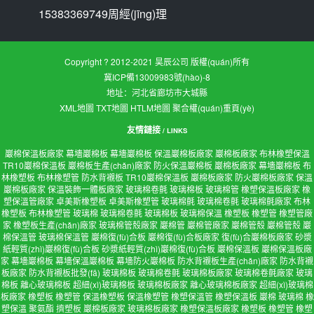
15383369749周經(jīng)理
Copyright ? 2012-2021 昊辰公司 版權(quán)所有
冀ICP備13009983號(hào)-8
地址：河北省廊坊市大城縣
XML地圖
TXT地圖
HTLM地圖
聚合權(quán)重頁(yè)
友情鏈接
/ LINKS
巖棉保溫板廠家
幕墻巖棉板
幕墻巖棉板
保溫巖棉板廠家
巖棉板廠家
布林橡塑保溫
TR10巖棉保溫板
巖棉板生產(chǎn)廠家
防火保溫巖棉板
巖棉板廠家
幕墻巖棉板
布
林橡塑板
布林橡塑管
防水背襯板
TR10巖棉保溫板
巖棉板廠家
防火巖棉板廠家
保溫
巖棉板廠家
保溫裝飾一體板廠家
玻璃棉卷氈
玻璃棉板
玻璃棉管
橡塑保溫板廠家
橡
塑保溫管廠家
卓美斯橡塑板
卓美斯橡塑管
玻璃棉氈
玻璃棉卷氈
玻璃棉氈廠家
布林
橡塑板
布林橡塑管
玻璃棉
玻璃棉卷氈
玻璃棉板
玻璃棉保溫
橡塑板
橡塑管
橡塑管廠
家
橡塑板生產(chǎn)廠家
玻璃棉管殼廠家
巖棉管
巖棉管廠家
巖棉管殼
巖棉管殼
巖
棉保溫管
玻璃棉保溫管
巖棉復(fù)合板
巖棉復(fù)合板廠家
復(fù)合巖棉板廠家
砂漿
紙輕質(zhì)巖棉復(fù)合板
砂漿紙輕質(zhì)巖棉復(fù)合板
巖棉保溫板
巖棉保溫板廠
家
幕墻巖棉板
幕墻保溫巖棉板
幕墻防火巖棉板
防水背襯板生產(chǎn)廠家
防水背襯
板廠家
防水背襯板批發(fā)
玻璃棉板
玻璃棉卷氈
玻璃棉板廠家
玻璃棉卷氈廠家
玻璃
棉板
離心玻璃棉板
超細(xì)玻璃棉板
玻璃棉板廠家
離心玻璃棉板廠家
超細(xì)玻璃棉
板廠家
橡塑板
橡塑管
保溫橡塑板
保溫橡塑管
橡塑保溫管
橡塑保溫板
巖棉
玻璃棉
橡
塑保溫
聚氨酯
擠塑板
巖棉板廠家
玻璃棉板廠家
橡塑保溫板廠家
橡塑板
橡塑管
橡塑