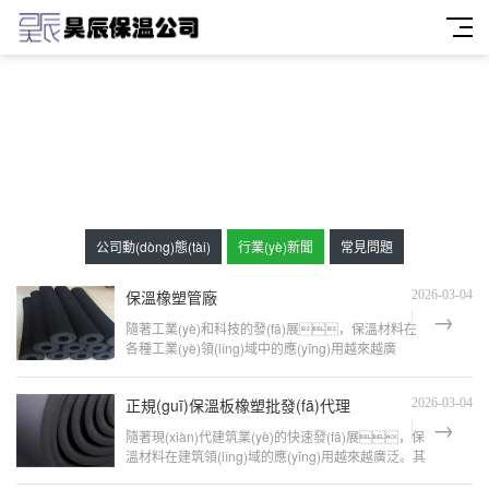
公司動(dòng)態(tài)
行業(yè)新聞
常見問題
保溫橡塑管廠
2026-03-04
隨著工業(yè)和科技的發(fā)展，保溫材料在
各種工業(yè)領(lǐng)域中的應(yīng)用越來越廣
泛。其中，保溫橡塑管以其出色的性
能和廣泛的應(yīng)用領(lǐng)域，在市場上占
正規(guī)保溫板橡塑批發(fā)代理
2026-03-04
據(jù)了一席之地。本文將詳細(xì)介紹保
溫橡塑管
隨著現(xiàn)代建筑業(yè)的快速發(fā)展，保
溫材料在建筑領(lǐng)域的應(yīng)用越來越廣泛。其
中，橡塑保溫板以其優(yōu)異的保溫性