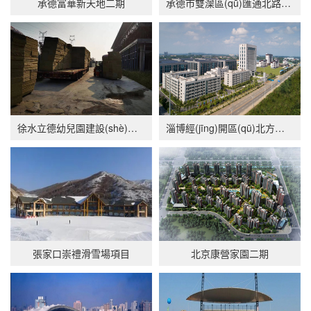
承德富華新天地二期
承德市雙灤區(qū)匯通北路熙璟天著項目
徐水立德幼兒園建設(shè)項目
淄博經(jīng)開區(qū)北方健康食品產(chǎn)業(yè)園項目暨預制菜產(chǎn)業(yè)中 心（一期）
張家口崇禮滑雪場項目
北京康營家園二期