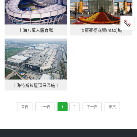
上海八萬人體育場
濟寧豪德商貿(mào)城
上海特斯拉屋頂保溫施工
首頁
上一頁
1
2
下一頁
末頁