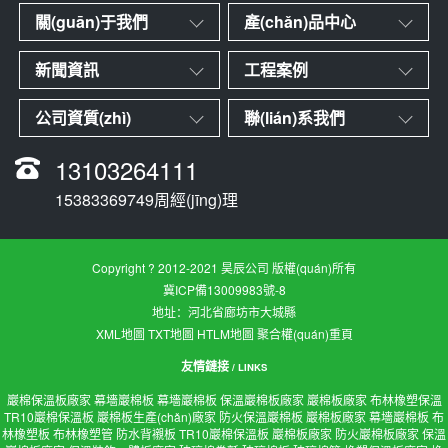
關(guān)于我們
產(chǎn)品中心
新聞資訊
工程案例
公司資質(zhì)
聯(lián)系我們
13103264111
15383369749周經(jīng)理
Copyright ? 2012-2021 昊辰公司 版權(quán)所有
冀ICP備13009983號-8
地址：河北省廊坊市大城縣
XML地圖
TXT地圖
HTLM地圖
聚合權(quán)重頁
友情鏈接
/ LINKS
巖棉保溫板廠家
幕墻巖棉板
幕墻巖棉板
保溫巖棉板廠家
巖棉板廠家
布林橡塑保溫
TR10巖棉保溫板
巖棉板生產(chǎn)廠家
防火保溫巖棉板
巖棉板廠家
幕墻巖棉板
布
林橡塑板
布林橡塑管
防水背襯板
TR10巖棉保溫板
巖棉板廠家
防火巖棉板廠家
保溫