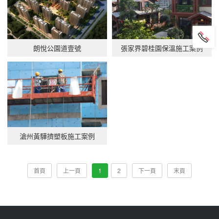
朗悅公園道壹號
張家界碧桂園保溫施工案例
滄州黃驊擠塑板施工案例
首頁
上一頁
1
2
下一頁
末頁