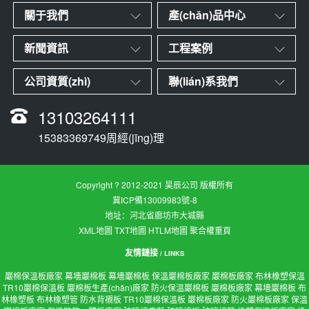
關于我們
產(chǎn)品中心
新聞資訊
工程案例
公司資質(zhì)
聯(lián)系我們
13103264111
15383369749周經(jīng)理
Copyright ? 2012-2021 昊辰公司 版權所有
冀ICP備13009983號-8
地址：河北省廊坊市大城縣
XML地圖
TXT地圖
HTLM地圖
聚合權重頁
友情鏈接
/ LINKS
巖棉保溫板廠家
幕墻巖棉板
幕墻巖棉板
保溫巖棉板廠家
巖棉板廠家
布林橡塑保溫
TR10巖棉保溫板
巖棉板生產(chǎn)廠家
防火保溫巖棉板
巖棉板廠家
幕墻巖棉板
布
林橡塑板
布林橡塑管
防水背襯板
TR10巖棉保溫板
巖棉板廠家
防火巖棉板廠家
保溫