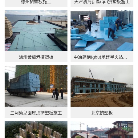
德州擠塑板施工
天津濱海新區(qū)擠塑板施工
滄州黃驊港擠塑板
中冶鋼構(gòu)承建星火站交通樞紐項目
三河幼兒園屋頂擠塑板施工
北京擠塑板