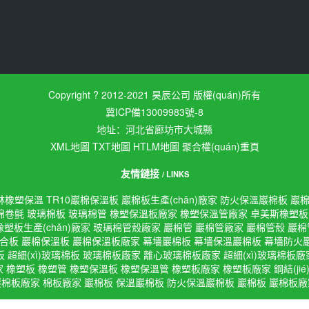
Copyright ? 2012-2021 昊辰公司 版權(quán)所有
冀ICP備13009983號-8
地址：河北省廊坊市大城縣
XML地圖
TXT地圖
HTLM地圖
聚合權(quán)重頁
友情鏈接
/ LINKS
林橡塑保溫
TR10巖棉保溫板
巖棉板生產(chǎn)廠家
防火保溫巖棉板
巖
棉卷氈
玻璃棉板
玻璃棉管
橡塑保溫板廠家
橡塑保溫管廠家
卓美斯橡塑板
橡塑板生產(chǎn)廠家
玻璃棉管殼廠家
巖棉管
巖棉管廠家
巖棉管殼
巖棉
)合板
巖棉保溫板
巖棉保溫板廠家
幕墻巖棉板
幕墻保溫巖棉板
幕墻防火
板
超細(xì)玻璃棉板
玻璃棉板廠家
離心玻璃棉板廠家
超細(xì)玻璃棉板廠
家
橡塑板
橡塑管
橡塑保溫板
橡塑保溫管
橡塑板廠家
橡塑板廠家
鋼結(ji
巖棉板廠家
棉板廠家
巖棉板
保溫巖棉板
防火保溫巖棉板
巖棉板
巖棉板廠