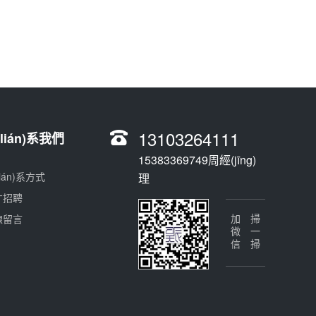
13103264111
lián)系我們
15383369749周經(jīng)
lián)系方式
理
才招聘
線留言
加微信
掃一掃