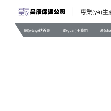
專業(yè)
網(wǎng)站首頁
關(guān)于我們
產(ch