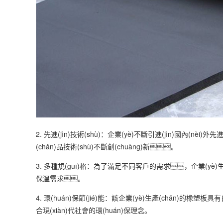
2. 先進(jìn)技術(shù)：企業(yè)不斷引進(jìn)國內(nèi)
(chǎn)品技術(shù)不斷創(chuàng)新。
3. 多種規(guī)格：為了滿足不同客戶的需求，企業(yè
保溫需求。
4. 環(huán)保節(jié)能：該企業(yè)生產(chǎn
合現(xiàn)代社會的環(huán)保理念。