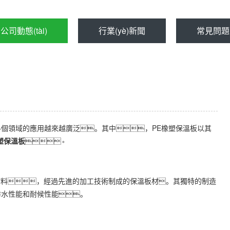
公司動態(tài)
行業(yè)新聞
常見問題
在各個領域的應用越來越廣泛。其中，PE橡塑保溫板以其
塑保溫板
。
要原材料，經過先進的加工技術制成的保溫板材。其獨特的制造
防水性能和耐候性能。