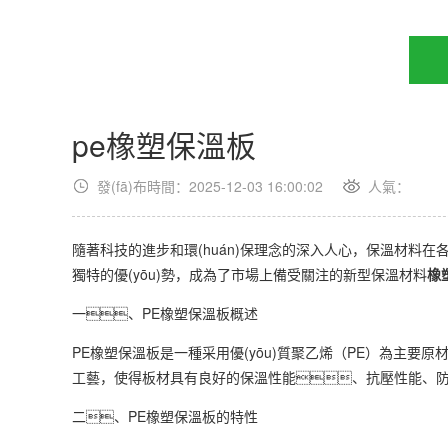
pe橡塑保溫板
發(fā)布時間：2025-12-03 16:00:02
人氣：
隨著科技的進步和環(huán)保理念的深入人心，保溫材料
獨特的優(yōu)勢，成為了市場上備受關注的新型保溫材料
橡
一、PE橡塑保溫板概述
PE橡塑保溫板是一種采用優(yōu)質聚乙烯（PE）為主
工藝，使得板材具有良好的保溫性能、抗壓性能、
二、PE橡塑保溫板的特性