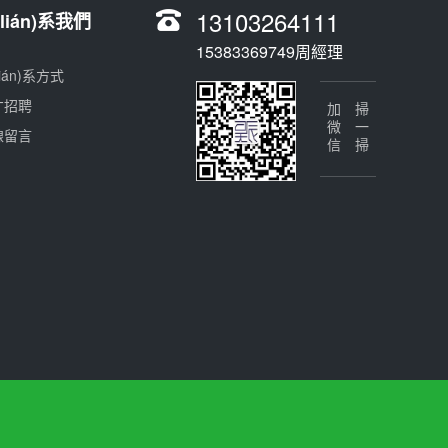
13103264111
lián)系我們
15383369749周經理
lián)系方式
才招聘
加微信
掃一掃
線留言