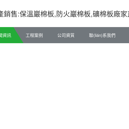
生產銷售:保溫巖棉板,防火巖棉板,礦棉板廠
聞資訊
工程案例
公司資質
聯(lián)系我們