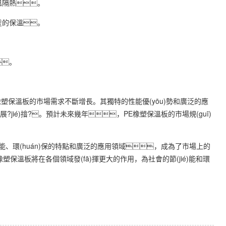
溫隔熱。
釜的保溫。
。
PE橡塑保溫板的市場需求不斷增長。其獨特的性能優(yōu)勢和廣泛的應
?jié)摿?。預計未來幾年，PE橡塑保溫板的市場規(guī)
性能、環(huán)保的特點和廣泛的應用領域，成為了市場上的
保溫板將在各個領域發(fā)揮更大的作用，為社會的節(jié)能和環