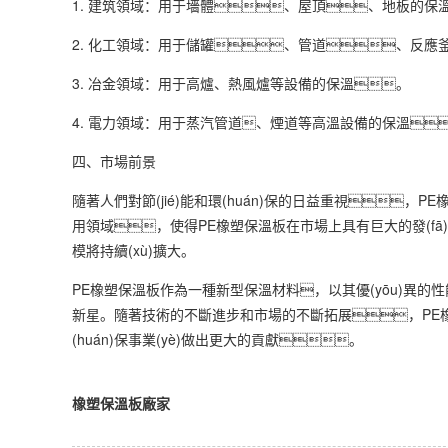
1. 建筑領域：用于墻體、屋頂、地板的保
2. 化工領域：用于儲罐、管道、反應
3. 冶金領域：用于高爐、熱風爐等設備的保溫。
4. 電力領域：用于蒸汽管道、煙道等高溫設備的保溫
四、市場前景
隨著人們對節(jié)能和環(huán)保的日益重視，
用領域，使得PE橡塑保溫板在市場上具有巨大的發(fā)展
模將持續(xù)擴大。
PE橡塑保溫板作為一種新型保溫材料，以其優(yōu)異的
新星。隨著技術的不斷進步和市場的不斷拓展，PE橡塑
(huán)保事業(yè)做出更大的貢獻。
橡塑保溫板廠家