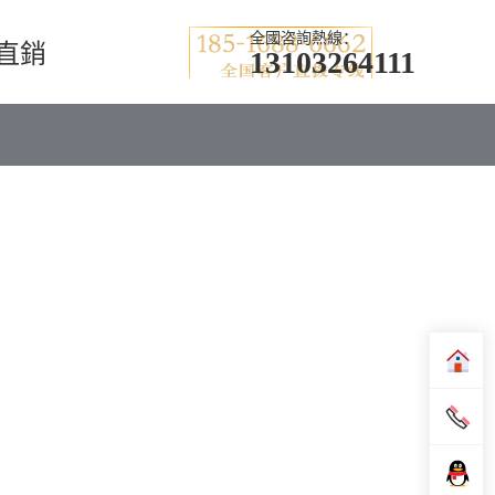
全國咨詢熱線：
家直銷
13103264111