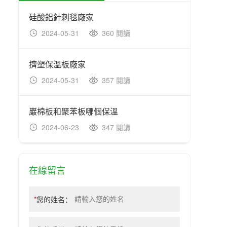
硅酸鋁針刺毯廠家
鋁膜橡
2024-05-31
360 閱讀
202
擠塑保溫板廠家
橡塑管
2024-05-31
357 閱讀
202
巖棉板和聚苯板哪個保溫
橡塑板
2024-06-23
347 閱讀
202
在線留言
*
您的姓名：