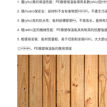
1. 優(yōu)異的保溫性能：PE橡塑保溫板導熱系數(sh
2. 環(huán)保安全：該材料不含有害物質，不產生污
3. 優(yōu)良的抗水性：板材結構緊密，不易吸水，能
4. 穩(wěn)定的機械性能：PE橡塑保溫板具有較高的抗
5. 輕便易安裝：板材質量輕，易于切割和安裝，大大節(j
三、PE橡塑保溫板的應用領域