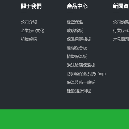
關于我們
產品中心
新聞資
公司介紹
橡塑保溫
公司動態(t
企業(yè)文化
玻璃棉板
行業(yè
組織架構
保溫用巖棉板
常見問題
巖棉復合板
擠塑保溫板
泡沫玻璃保溫板
防排煙保溫系統(tǒng)
保溫裝飾一體板
硅酸鋁針刺毯