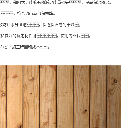
ù)低，熱阻大，能夠有效減少能量損失，提高保溫效果。
染，符合環(huán)保標準。
夠有效防止水分滲透，保證保溫層的干燥。
壓強度和良好的抗老化性能，使用壽命長。
ié)省了施工時間和成本。