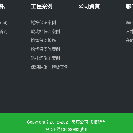
訊
工程案例
公司資質
聯(
ài)
巖棉保溫案例
聯(
)新聞
玻璃棉保溫案例
人
擠塑保溫板施工
在
橡塑保溫施案例
防排煙施工案例
保溫裝飾一體板案例
Copyright ? 2012-2021 昊辰公司 版權所有
冀ICP備13009983號-8