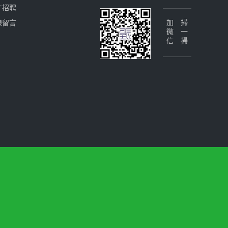
才招聘
線留言
加微信
掃一掃