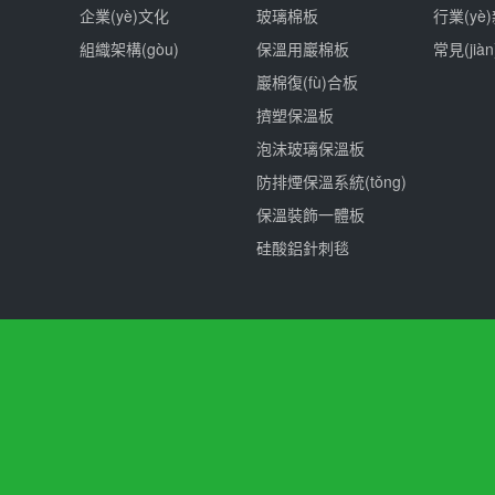
企業(yè)文化
玻璃棉板
行業(yè
組織架構(gòu)
保溫用巖棉板
常見(jià
巖棉復(fù)合板
擠塑保溫板
泡沫玻璃保溫板
防排煙保溫系統(tǒng)
保溫裝飾一體板
硅酸鋁針刺毯