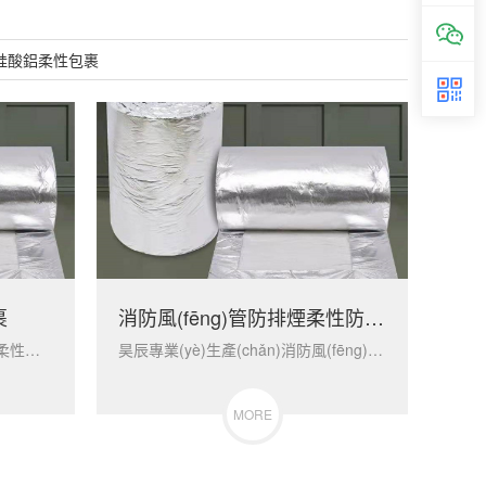
硅酸鋁柔性包裹
裹
消防風(fēng)管防排煙柔性防火包裹
昊辰專業(yè)生產(chǎn)防排煙柔性防火包裹廠家直銷全國(guó)發(fā)貨,支持定做鋁箔...
昊辰專業(yè)生產(chǎn)消防風(fēng)管防排煙柔性防火包裹廠家直銷全國(guó)發(fā)貨,支持...
MORE