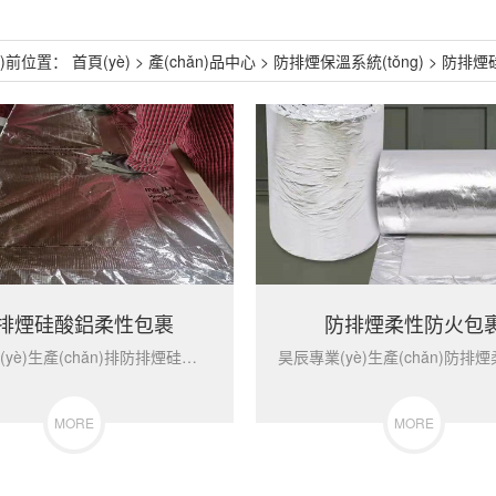
ng)前位置：
首頁(yè)
>
產(chǎn)品中心
>
防排煙保溫系統(tǒng)
>
防排煙
排煙硅酸鋁柔性包裹
防排煙柔性防火包
昊辰專業(yè)生產(chǎn)排防排煙硅酸鋁柔性包裹廠家直銷全國(guó)發(fā)貨,支持定做...
MORE
MORE