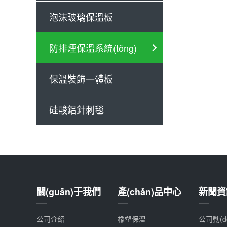
泡沫玻璃保溫板
防排煙保溫系統(tǒng)
保溫裝飾一體板
硅酸鋁針刺毯
關(guān)于我們
產(chǎn)品中心
新聞資
公司介紹
橡塑保溫
公司動(dò