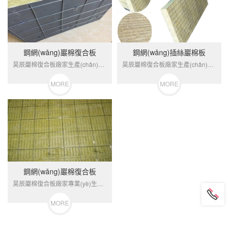
鋼網(wǎng)巖棉復合板
鋼網(wǎng)插絲巖棉板
昊辰巖棉復合板廠家生產(chǎn)銷售,鋼網(wǎng)巖棉復合板鋼絲網(wǎng)插絲巖棉復合...
昊辰巖棉復合板廠家生產(chǎn)銷售,鋼網(wǎng)插絲巖棉板,鋼網(wǎng)巖棉板,鋼網(wǎng)...
MORE
MORE
鋼網(wǎng)巖棉復合板
昊辰巖棉復合板廠家專業(yè)生產(chǎn),鋼網(wǎng)巖棉復合板廠家直銷全國發(fā)貨,...
MORE