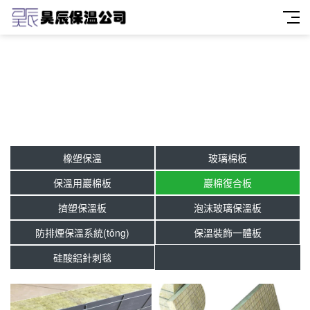
橡塑保溫
玻璃棉板
保溫用巖棉板
巖棉復合板
擠塑保溫板
泡沫玻璃保溫板
防排煙保溫系統(tǒng)
保溫裝飾一體板
硅酸鋁針刺毯